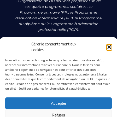
l’Organisation de l’IB peuvent proposer l’un de
ses quatre programmes scolaires : le
Programme primaire (PP), le Programme
d’éducation intermédiaire (PEI), le Programme
du diplôme ou le Programme à orientation
professionnelle (POP).
Le statut d’établissement candidat ne garantit
Gérer le consentement aux
pas que cette autorisation soit accordée. Pour
cookies
en savoir plus sur l’IB et ses programmes,
rendez-vous sur
Nous utilisons des technologies telles que les cookies pour stocker et/ou
accéder aux informations relatives aux appareils. Nous le faisons pour
http://www.ibo.org/fr/
.
améliorer l’expérience de navigation et pour afficher des publicités
(non-)personnalisées. Consentir à ces technologies nous autorisera à traiter
des données telles que le comportement de navigation ou les ID uniques sur
ce site. Le fait de ne pas consentir ou de retirer son consentement peut avoir
un effet négatif sur certaines fonctonnalités et caractéristiques.
Accepter
Refuser