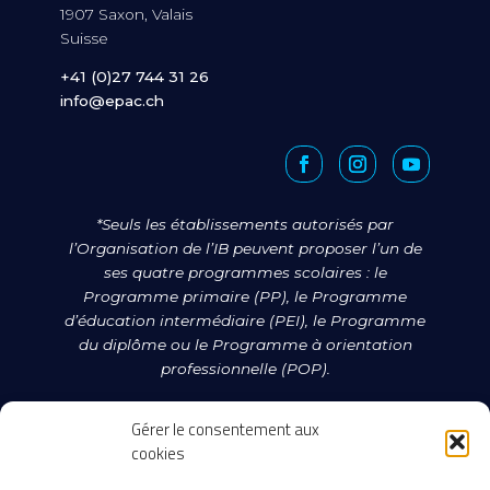
1907 Saxon, Valais
Suisse
+41 (0)27 744 31 26
info@epac.ch
*Seuls les établissements autorisés par
l’Organisation de l’IB peuvent proposer l’un de
ses quatre programmes scolaires : le
Programme primaire (PP), le Programme
d’éducation intermédiaire (PEI), le Programme
du diplôme ou le Programme à orientation
professionnelle (POP).
Le statut d’établissement candidat ne garantit
Gérer le consentement aux
pas que cette autorisation soit accordée. Pour
cookies
en savoir plus sur l’IB et ses programmes,
rendez-vous sur