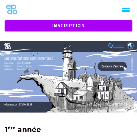
1mt0jz3htbaby1vn9b9934eeh94n1k
INSCRIPTION
Sans titre - 22 avril 2026 à 10.14.11-6
1
année
ère