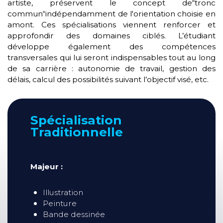
artiste, préservent le concept de“tronc
commun“indépendamment de l'orientation choisie en
amont. Ces spécialisations viennent renforcer et
approfondir des domaines ciblés. L’étudiant
développe également des compétences
transversales qui lui seront indispensables tout au long
de sa carrière : autonomie de travail, gestion des
délais, calcul des possibilités suivant l’objectif visé, etc.
Spécialisation
Traditionnelle
Majeur :
Illustration
Peinture
Bande dessinée