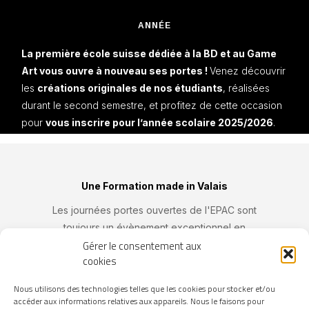
ANNÉE
La première école suisse dédiée à la BD et au Game
Art vous ouvre à nouveau ses portes !
Venez découvrir
les
créations originales de nos étudiants
, réalisées
durant le second semestre, et profitez de cette occasion
pour
vous inscrire pour l’année scolaire 2025/2026
.
Une Formation made in Valais
Les journées portes ouvertes de l'EPAC sont
toujours un évènement exceptionnel en
Gérer le consentement aux
Valais. Étant l'unique centre de formation
cookies
valaisan dans les domaines de la BD, du jeu
vidéo, de l'illustration, de l'animation et de la
Nous utilisons des technologies telles que les cookies pour stocker et/ou
communication visuelle, l'EPAC garantit,
accéder aux informations relatives aux appareils. Nous le faisons pour