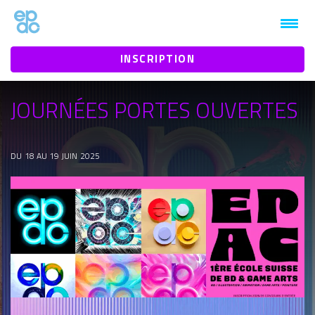
1mt0jz3htbaby1vn9b9934eeh94n1k
INSCRIPTION
JOURNÉES PORTES OUVERTES
DU 18 AU 19 JUIN 2025